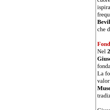
ispir
frequ
Bevi
che d
Fond
Nel
Gius
fonda
La f
valor
Mus
tradi