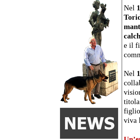
Nel
Tori
mant
calch
e il 
comm
Nel
colla
visio
titol
figli
viva 
Un’er