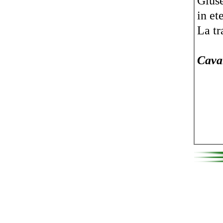
Giuse
in et
La tr
Caval