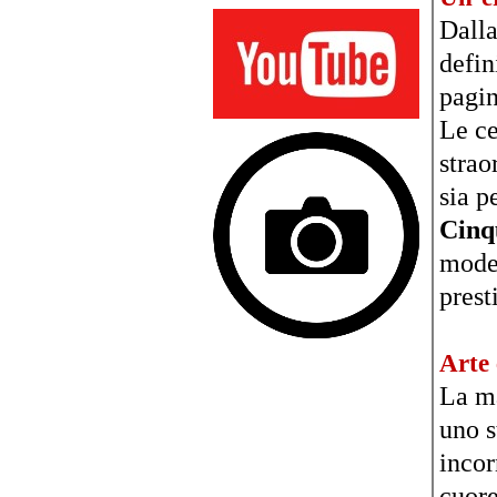
Dalla
defin
pagin
Le ce
strao
sia p
Cinq
model
prest
Arte 
La ma
uno s
incor
cuore