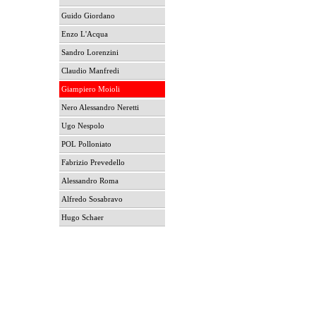
Guido Giordano
Enzo L'Acqua
Sandro Lorenzini
Claudio Manfredi
Giampiero Moioli
Nero Alessandro Neretti
Ugo Nespolo
POL Polloniato
Fabrizio Prevedello
Alessandro Roma
Alfredo Sosabravo
Hugo Schaer