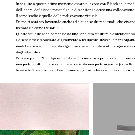
In seguito a questo primo momento creativo lavoro con Blender e la model
dell’opera, definisco i materiali e le dimensioni e cerco una collocazione.
Il terzo stadio è quello della realizzazione virtuale.
Da molti anni sto lavorando anche ad alcune sculture virtuali, che vivono 
tecnologie come i visori 3D.
Queste sculture sono composte da uno scheletro strutturale e architettoni
Lo scheletro è modellato digitalmente o realmente. Invece le parti orga
modellate ma sono create da algoritmi e sono modificabili in ogni moment
dagli algoritmi.
Per esempio, le “Intelligenze artificiali” sono esseri primitivi del futuro
una parte strutturale e meccanica (ossa) e da una parte organica (cervello, 
Invece le “Colonie di androidi” sono organismi che vivono in simbiosi e s